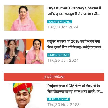
Diya Kumari Birthday Special में
जानिए इनका राजकुमारी से राजस्थान की
डिप्टी सीएम बनने तक का सफर, एक क्लिक में
YASHASWI GARG
जाने पूरा जीवन परिचय
Tue,30 Jan 2024
वसुंधरा सरकार का 2018 का ये आदेश क्या
दिया कुमारी फिर करेंगी लागू? कांग्रेस सरकार
ने किया था निरस्त
SURAJ BUNKAR
Thu,25 Jan 2024
इन्फोग्राफिक्स
Rajasthan में CM चेहरे को लेकर गोविंद
सिंह डोटासरा का बड़ा बयान आया सामने, जानें
विचार
SURAJ BUNKAR
Thu,30 Nov 2023