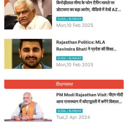
किरोड़ीलाल मीणा के फोन टैपिंग मामले पर
डोटासरा का बड़ा आरोप, वीडियो में देखें AZ
बड़ी खबरें
SURAJ BUNKAR
Mon,10 Feb 2025
Rajasthan Politics: MLA
Ravindra Bhati ने प्रदेश की शिक्षा
व्यवस्था पर उठाए सवाल, Madan
SURAJ BUNKAR
Dilawar पर हमला करते हुए गिनवाये खाली
Mon,10 Feb 2025
पद
विधानसभा
PM Modi Rajasthan Visit: पीएम मोदी
आज राजस्थान में कोटपूतली में करेंगे विशाल
रैली, एक सभा से 8 सीटों पर साधेगें निशाना
SURAJ BUNKAR
Tue,2 Apr 2024