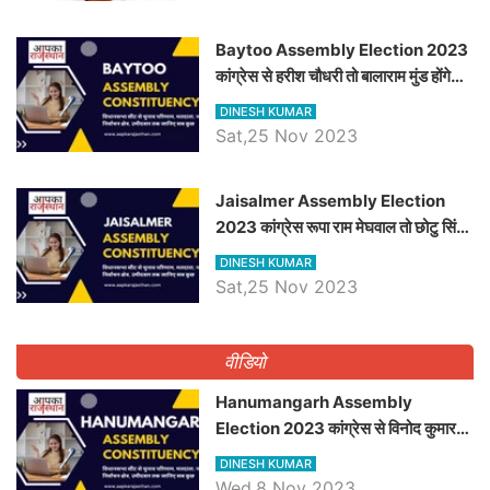
Baytoo Assembly Election 2023
कांग्रेस से हरीश चौधरी तो बालाराम मुंड होंगे
भाजपा उम्मीदवार, जानिये बायतू विधानसभा
DINESH KUMAR
सीट के ताजा समीकरण
Sat,25 Nov 2023
​​​​​​​Jaisalmer Assembly Election
2023 कांग्रेस रूपा राम मेघवाल तो छोटु सिंह
भाटी होंगे भाजपा उम्मीदवार, जानिये जैसलमेर
DINESH KUMAR
विधानसभा सीट के ताजा समीकरण
Sat,25 Nov 2023
वीडियो
Hanumangarh Assembly
Election 2023 कांग्रेस से विनोद कुमार
चौधरी तो अमित चौधरी होंगे भाजपा उम्मीदवार,
DINESH KUMAR
जानिये हनुमानगढ़ विधानसभा सीट के ताजा
Wed,8 Nov 2023