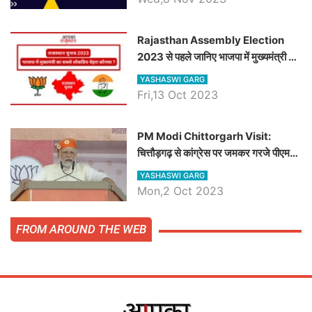
समीकरण
Rajasthan Assembly Election
2023 से पहले जानिए भाजपा में मुख्यमंत्री का
सबसे लोकप्रिय चेहरा कौनसा ?
YASHASWI GARG
Fri,13 Oct 2023
PM Modi Chittorgarh Visit:
चित्तौड़गढ़ से कांग्रेस पर जमकर गरजे पीएम
मोदी, जाने प्रधानमंत्री के भाषण की बड़ी
YASHASWI GARG
बातें, देखें वीडियो
Mon,2 Oct 2023
FROM AROUND THE WEB