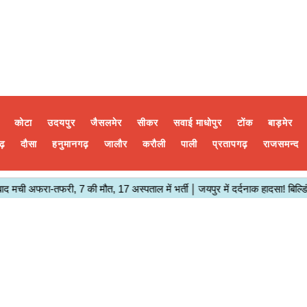
कोटा
उदयपुर
जैसलमेर
सीकर
सवाई माधोपुर
टोंक
बाड़मेर
ढ़
दौसा
हनुमानगढ़
जालौर
करौली
पाली
प्रतापगढ़
राजसमन्द