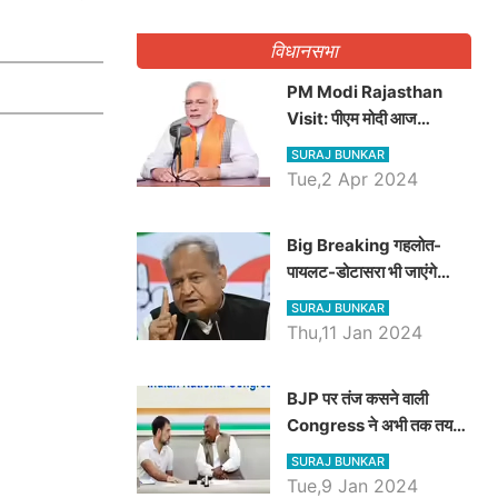
गिनवाये खाली पद
विधानसभा
PM Modi Rajasthan
Visit: पीएम मोदी आज
राजस्थान में कोटपूतली में करेंगे
SURAJ BUNKAR
विशाल रैली, एक सभा से 8 सीटों
Tue,2 Apr 2024
पर साधेगें निशाना
Big Breaking गहलोत-
पायलट-डोटासरा भी जाएंगे
अयोध्या, करेंगे रामलला के दर्शन
SURAJ BUNKAR
Thu,11 Jan 2024
BJP पर तंज कसने वाली
Congress ने अभी तक तय
नहीं किया नेता प्रतिपक्ष, जानें
SURAJ BUNKAR
कौन होगा दावेदार
Tue,9 Jan 2024