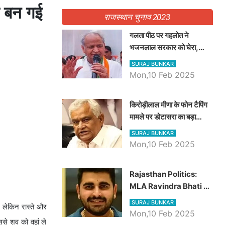
िश बन गई
राजस्थान चुनाव 2023
गलता पीठ पर गहलोत ने
भजनलाल सरकार को घेरा,
Video में देखें अब तक बड़ी
SURAJ BUNKAR
खबरें
Mon,10 Feb 2025
किरोड़ीलाल मीणा के फोन टैपिंग
मामले पर डोटासरा का बड़ा
आरोप, वीडियो में देखें AZ बड़ी
SURAJ BUNKAR
खबरें
Mon,10 Feb 2025
Rajasthan Politics:
MLA Ravindra Bhati ने
प्रदेश की शिक्षा व्यवस्था पर
SURAJ BUNKAR
, लेकिन रास्ते और
उठाए सवाल, Madan
Mon,10 Feb 2025
ससे शव को वहां ले
Dilawar पर हमला करते हुए