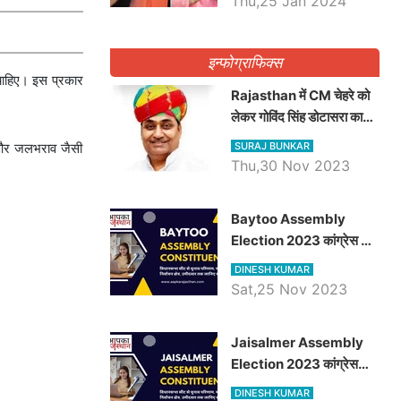
Thu,25 Jan 2024
इन्फोग्राफिक्स
चाहिए। इस प्रकार
Rajasthan में CM चेहरे को
लेकर गोविंद सिंह डोटासरा का
बड़ा बयान आया सामने, जानें
श और जलभराव जैसी
SURAJ BUNKAR
विचार
Thu,30 Nov 2023
Baytoo Assembly
Election 2023 कांग्रेस से
हरीश चौधरी तो बालाराम मुंड होंगे
DINESH KUMAR
भाजपा उम्मीदवार, जानिये बायतू
Sat,25 Nov 2023
विधानसभा सीट के ताजा
समीकरण
​​​​​​​Jaisalmer Assembly
Election 2023 कांग्रेस
रूपा राम मेघवाल तो छोटु सिंह
DINESH KUMAR