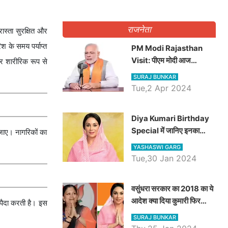
राजनेता
ास्ता सुरक्षित और
 के समय पर्याप्त
PM Modi Rajasthan
Visit: पीएम मोदी आज
और शारीरिक रूप से
राजस्थान में कोटपूतली में करेंगे
SURAJ BUNKAR
विशाल रैली, एक सभा से 8 सीटों
Tue,2 Apr 2024
पर साधेगें निशाना
Diya Kumari Birthday
Special में जानिए इनका
जाए। नागरिकों का
राजकुमारी से राजस्थान की
YASHASWI GARG
डिप्टी सीएम बनने तक का सफर,
Tue,30 Jan 2024
एक क्लिक में जाने पूरा जीवन
परिचय
वसुंधरा सरकार का 2018 का ये
आदेश क्या दिया कुमारी फिर
ं पैदा करती है। इस
करेंगी लागू? कांग्रेस सरकार ने
SURAJ BUNKAR
किया था निरस्त