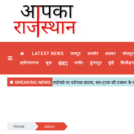
LATEST NEWS
जयपुर
अजमेर
अलवर
जोधपुर
श्रीगंगानगर
चूरू
झुंझुनू
नागौर
डूंगरपुर
बूंदी
चित्तौड़ग
Home
Jaipur