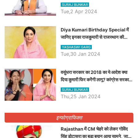
रैली, एक सभा से 8 सीटों पर साधेगें निशाना
SURAJ BUNKAR
Tue,2 Apr 2024
Diya Kumari Birthday Special में
जानिए इनका राजकुमारी से राजस्थान की
डिप्टी सीएम बनने तक का सफर, एक क्लिक में
YASHASWI GARG
जाने पूरा जीवन परिचय
Tue,30 Jan 2024
वसुंधरा सरकार का 2018 का ये आदेश क्या
दिया कुमारी फिर करेंगी लागू? कांग्रेस सरकार
ने किया था निरस्त
SURAJ BUNKAR
Thu,25 Jan 2024
इन्फोग्राफिक्स
Rajasthan में CM चेहरे को लेकर गोविंद
सिंह डोटासरा का बड़ा बयान आया सामने, जानें