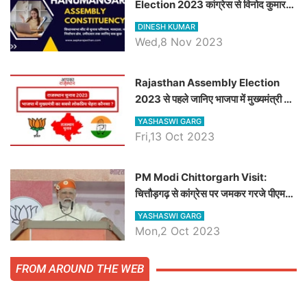
Election 2023 कांग्रेस से विनोद कुमार
चौधरी तो अमित चौधरी होंगे भाजपा उम्मीदवार,
DINESH KUMAR
जानिये हनुमानगढ़ विधानसभा सीट के ताजा
Wed,8 Nov 2023
समीकरण
Rajasthan Assembly Election
2023 से पहले जानिए भाजपा में मुख्यमंत्री का
सबसे लोकप्रिय चेहरा कौनसा ?
YASHASWI GARG
Fri,13 Oct 2023
PM Modi Chittorgarh Visit:
चित्तौड़गढ़ से कांग्रेस पर जमकर गरजे पीएम
मोदी, जाने प्रधानमंत्री के भाषण की बड़ी
YASHASWI GARG
बातें, देखें वीडियो
Mon,2 Oct 2023
FROM AROUND THE WEB