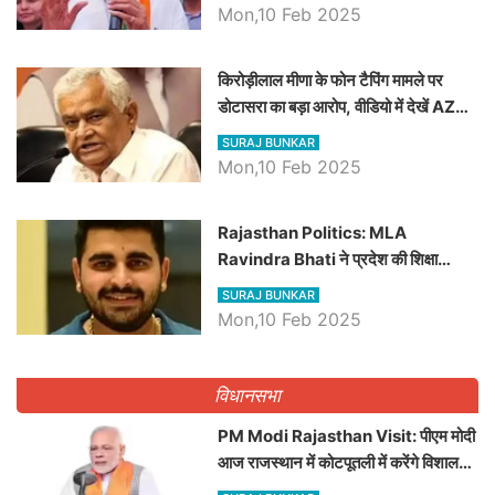
Mon,10 Feb 2025
किरोड़ीलाल मीणा के फोन टैपिंग मामले पर
डोटासरा का बड़ा आरोप, वीडियो में देखें AZ
बड़ी खबरें
SURAJ BUNKAR
Mon,10 Feb 2025
Rajasthan Politics: MLA
Ravindra Bhati ने प्रदेश की शिक्षा
व्यवस्था पर उठाए सवाल, Madan
SURAJ BUNKAR
Dilawar पर हमला करते हुए गिनवाये खाली
Mon,10 Feb 2025
पद
विधानसभा
PM Modi Rajasthan Visit: पीएम मोदी
आज राजस्थान में कोटपूतली में करेंगे विशाल
रैली, एक सभा से 8 सीटों पर साधेगें निशाना