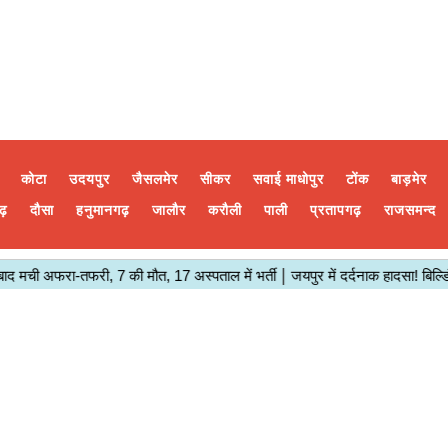
कोटा
उदयपुर
जैसलमेर
सीकर
सवाई माधोपुर
टोंक
बाड़मेर
ढ़
दौसा
हनुमानगढ़
जालौर
करौली
पाली
प्रतापगढ़
राजसमन्द