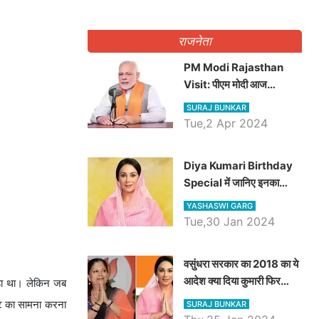
राजनेता
PM Modi Rajasthan
Visit: पीएम मोदी आज
राजस्थान में कोटपूतली में करेंगे
SURAJ BUNKAR
विशाल रैली, एक सभा से 8 सीटों
Tue,2 Apr 2024
पर साधेगें निशाना
Diya Kumari Birthday
Special में जानिए इनका
राजकुमारी से राजस्थान की
YASHASWI GARG
डिप्टी सीएम बनने तक का सफर,
Tue,30 Jan 2024
एक क्लिक में जाने पूरा जीवन
परिचय
वसुंधरा सरकार का 2018 का ये
आदेश क्या दिया कुमारी फिर
ोड़ा था। लेकिन जब
करेंगी लागू? कांग्रेस सरकार ने
ंकट का सामना करना
SURAJ BUNKAR
किया था निरस्त