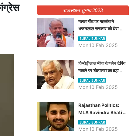
ंग्रेस
राजस्थान चुनाव 2023
गलता पीठ पर गहलोत ने
भजनलाल सरकार को घेरा,
Video में देखें अब तक बड़ी
SURAJ BUNKAR
खबरें
Mon,10 Feb 2025
किरोड़ीलाल मीणा के फोन टैपिंग
मामले पर डोटासरा का बड़ा
आरोप, वीडियो में देखें AZ बड़ी
SURAJ BUNKAR
खबरें
Mon,10 Feb 2025
Rajasthan Politics:
MLA Ravindra Bhati ने
प्रदेश की शिक्षा व्यवस्था पर
SURAJ BUNKAR
उठाए सवाल, Madan
Mon,10 Feb 2025
Dilawar पर हमला करते हुए