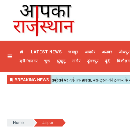
LATEST NEWS
जयपुर
अजमेर
अलवर
जोधपुर
श्रीगंगानगर
चूरू
झुंझुनू
नागौर
डूंगरपुर
बूंदी
चित्तौड़ग
Home
Jaipur