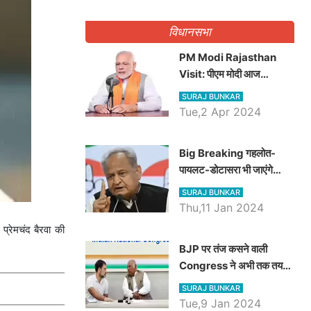
गिनवाये खाली पद
विधानसभा
PM Modi Rajasthan
Visit: पीएम मोदी आज
राजस्थान में कोटपूतली में करेंगे
SURAJ BUNKAR
विशाल रैली, एक सभा से 8 सीटों
Tue,2 Apr 2024
पर साधेगें निशाना
Big Breaking गहलोत-
पायलट-डोटासरा भी जाएंगे
अयोध्या, करेंगे रामलला के दर्शन
SURAJ BUNKAR
Thu,11 Jan 2024
 प्रेमचंद बैरवा की
BJP पर तंज कसने वाली
Congress ने अभी तक तय
नहीं किया नेता प्रतिपक्ष, जानें
SURAJ BUNKAR
कौन होगा दावेदार
Tue,9 Jan 2024