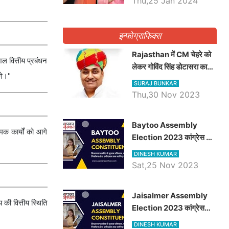
Thu,25 Jan 2024
इन्फोग्राफिक्स
Rajasthan में CM चेहरे को
शल वित्तीय प्रबंधन
लेकर गोविंद सिंह डोटासरा का
गे।"
बड़ा बयान आया सामने, जानें
SURAJ BUNKAR
विचार
Thu,30 Nov 2023
Baytoo Assembly
क कार्यों को आगे
Election 2023 कांग्रेस से
हरीश चौधरी तो बालाराम मुंड होंगे
DINESH KUMAR
भाजपा उम्मीदवार, जानिये बायतू
Sat,25 Nov 2023
विधानसभा सीट के ताजा
समीकरण
​​​​​​​Jaisalmer Assembly
 की वित्तीय स्थिति
Election 2023 कांग्रेस
रूपा राम मेघवाल तो छोटु सिंह
DINESH KUMAR