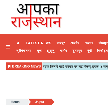
LATEST NEWS
जयपुर
अजमेर
अलवर
जोधपुर
श्रीगंगानगर
चूरू
झुंझुनू
नागौर
डूंगरपुर
बूंदी
चित्तौड़ग
Home
Jaipur