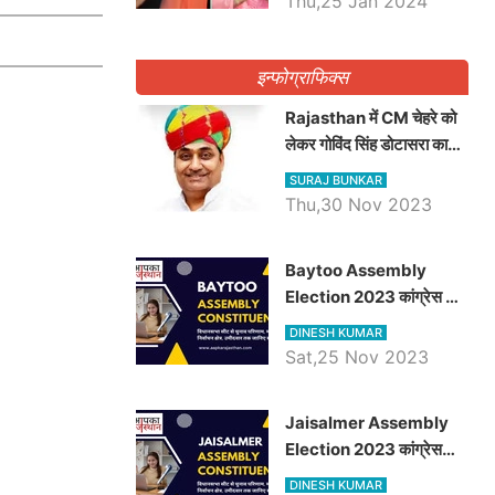
Thu,25 Jan 2024
इन्फोग्राफिक्स
Rajasthan में CM चेहरे को
लेकर गोविंद सिंह डोटासरा का
बड़ा बयान आया सामने, जानें
SURAJ BUNKAR
विचार
Thu,30 Nov 2023
Baytoo Assembly
Election 2023 कांग्रेस से
हरीश चौधरी तो बालाराम मुंड होंगे
DINESH KUMAR
भाजपा उम्मीदवार, जानिये बायतू
Sat,25 Nov 2023
विधानसभा सीट के ताजा
समीकरण
​​​​​​​Jaisalmer Assembly
Election 2023 कांग्रेस
रूपा राम मेघवाल तो छोटु सिंह
DINESH KUMAR