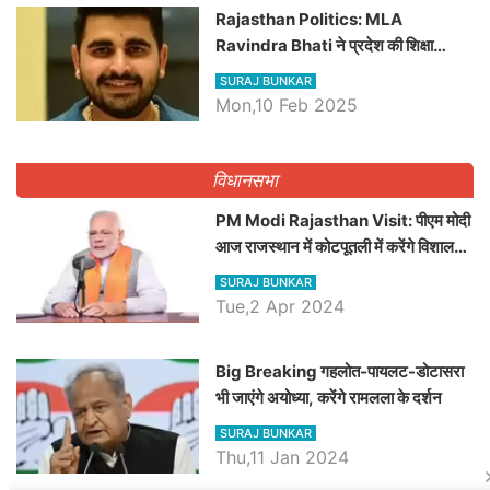
Rajasthan Politics: MLA
Ravindra Bhati ने प्रदेश की शिक्षा
व्यवस्था पर उठाए सवाल, Madan
SURAJ BUNKAR
Dilawar पर हमला करते हुए गिनवाये खाली
Mon,10 Feb 2025
पद
विधानसभा
PM Modi Rajasthan Visit: पीएम मोदी
आज राजस्थान में कोटपूतली में करेंगे विशाल
रैली, एक सभा से 8 सीटों पर साधेगें निशाना
SURAJ BUNKAR
Tue,2 Apr 2024
Big Breaking गहलोत-पायलट-डोटासरा
भी जाएंगे अयोध्या, करेंगे रामलला के दर्शन
SURAJ BUNKAR
Thu,11 Jan 2024