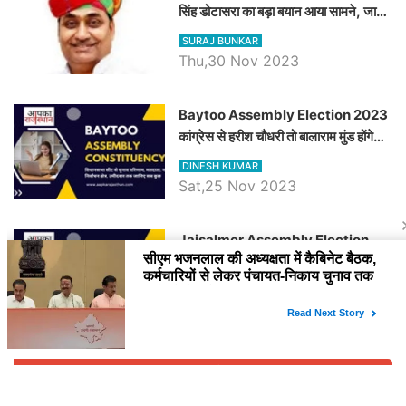
सिंह डोटासरा का बड़ा बयान आया सामने, जानें
विचार
SURAJ BUNKAR
Thu,30 Nov 2023
Baytoo Assembly Election 2023
कांग्रेस से हरीश चौधरी तो बालाराम मुंड होंगे
भाजपा उम्मीदवार, जानिये बायतू विधानसभा
DINESH KUMAR
सीट के ताजा समीकरण
Sat,25 Nov 2023
​​​​​​​Jaisalmer Assembly Election
2023 कांग्रेस रूपा राम मेघवाल तो छोटु सिंह
भाटी होंगे भाजपा उम्मीदवार, जानिये जैसलमेर
DINESH KUMAR
विधानसभा सीट के ताजा समीकरण
Sat,25 Nov 2023
वीडियो