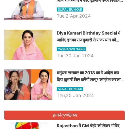
आज राजस्थान में कोटपूतली में करेंगे विशाल
रैली, एक सभा से 8 सीटों पर साधेगें निशाना
SURAJ BUNKAR
Tue,2 Apr 2024
Diya Kumari Birthday Special में
जानिए इनका राजकुमारी से राजस्थान की
डिप्टी सीएम बनने तक का सफर, एक क्लिक में
YASHASWI GARG
जाने पूरा जीवन परिचय
Tue,30 Jan 2024
वसुंधरा सरकार का 2018 का ये आदेश क्या
दिया कुमारी फिर करेंगी लागू? कांग्रेस सरकार
ने किया था निरस्त
SURAJ BUNKAR
Thu,25 Jan 2024
इन्फोग्राफिक्स
Rajasthan में CM चेहरे को लेकर गोविंद