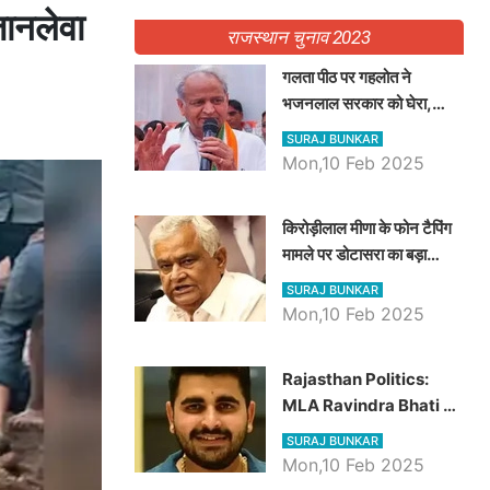
जानलेवा
राजस्थान चुनाव 2023
गलता पीठ पर गहलोत ने
भजनलाल सरकार को घेरा,
Video में देखें अब तक बड़ी
SURAJ BUNKAR
खबरें
Mon,10 Feb 2025
किरोड़ीलाल मीणा के फोन टैपिंग
मामले पर डोटासरा का बड़ा
आरोप, वीडियो में देखें AZ बड़ी
SURAJ BUNKAR
खबरें
Mon,10 Feb 2025
Rajasthan Politics:
MLA Ravindra Bhati ने
प्रदेश की शिक्षा व्यवस्था पर
SURAJ BUNKAR
उठाए सवाल, Madan
Mon,10 Feb 2025
Dilawar पर हमला करते हुए