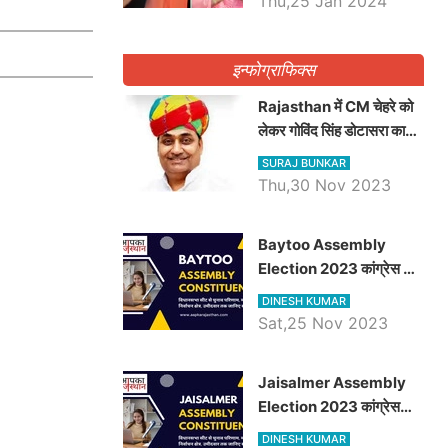
Thu,25 Jan 2024
इन्फोग्राफिक्स
Rajasthan में CM चेहरे को
लेकर गोविंद सिंह डोटासरा का
बड़ा बयान आया सामने, जानें
SURAJ BUNKAR
विचार
Thu,30 Nov 2023
Baytoo Assembly
Election 2023 कांग्रेस से
हरीश चौधरी तो बालाराम मुंड होंगे
DINESH KUMAR
भाजपा उम्मीदवार, जानिये बायतू
Sat,25 Nov 2023
विधानसभा सीट के ताजा
समीकरण
​​​​​​​Jaisalmer Assembly
Election 2023 कांग्रेस
रूपा राम मेघवाल तो छोटु सिंह
DINESH KUMAR