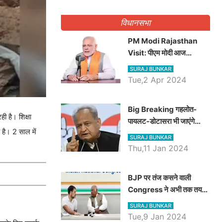
गिनवाये खाली पद
विधानसभा
PM Modi Rajasthan
Visit: पीएम मोदी आज
राजस्थान में कोटपूतली में करेंगे
SURAJ BUNKAR
विशाल रैली, एक सभा से 8 सीटों
Tue,2 Apr 2024
पर साधेगें निशाना
Big Breaking गहलोत-
ी है। शिक्षा
पायलट-डोटासरा भी जाएंगे
 है। 2 साल में
अयोध्या, करेंगे रामलला के दर्शन
SURAJ BUNKAR
Thu,11 Jan 2024
BJP पर तंज कसने वाली
Congress ने अभी तक तय
नहीं किया नेता प्रतिपक्ष, जानें
SURAJ BUNKAR
कौन होगा दावेदार
Tue,9 Jan 2024