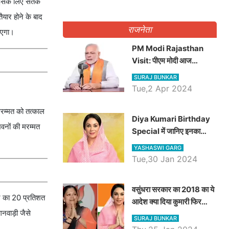
इसके लिए सतर्क
यार होने के बाद
राजनेता
जाएगा।
PM Modi Rajasthan
Visit: पीएम मोदी आज
राजस्थान में कोटपूतली में करेंगे
SURAJ BUNKAR
विशाल रैली, एक सभा से 8 सीटों
Tue,2 Apr 2024
पर साधेगें निशाना
मरम्मत को तत्काल
Diya Kumari Birthday
 भवनों की मरम्मत
Special में जानिए इनका
राजकुमारी से राजस्थान की
YASHASWI GARG
डिप्टी सीएम बनने तक का सफर,
Tue,30 Jan 2024
एक क्लिक में जाने पूरा जीवन
परिचय
वसुंधरा सरकार का 2018 का ये
टन का 20 प्रतिशत
आदेश क्या दिया कुमारी फिर
नवाड़ी जैसे
करेंगी लागू? कांग्रेस सरकार ने
SURAJ BUNKAR
किया था निरस्त