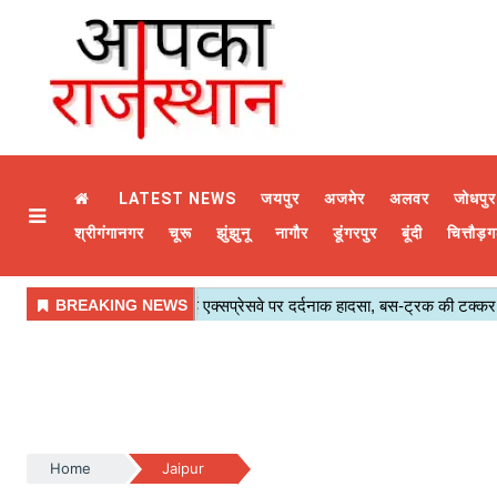
LATEST NEWS
जयपुर
अजमेर
अलवर
जोधपुर
श्रीगंगानगर
चूरू
झुंझुनू
नागौर
डूंगरपुर
बूंदी
चित्तौड़ग
Home
Jaipur