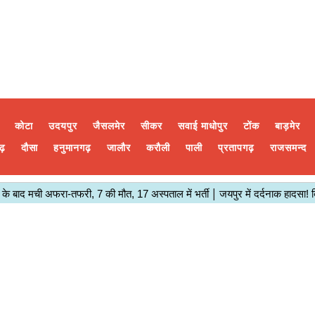
कोटा
उदयपुर
जैसलमेर
सीकर
सवाई माधोपुर
टोंक
बाड़मेर
ढ़
दौसा
हनुमानगढ़
जालौर
करौली
पाली
प्रतापगढ़
राजसमन्द