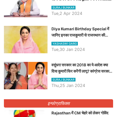
रैली, एक सभा से 8 सीटों पर साधेगें निशाना
SURAJ BUNKAR
Tue,2 Apr 2024
Diya Kumari Birthday Special में
जानिए इनका राजकुमारी से राजस्थान की
डिप्टी सीएम बनने तक का सफर, एक क्लिक में
YASHASWI GARG
जाने पूरा जीवन परिचय
Tue,30 Jan 2024
वसुंधरा सरकार का 2018 का ये आदेश क्या
दिया कुमारी फिर करेंगी लागू? कांग्रेस सरकार
ने किया था निरस्त
SURAJ BUNKAR
Thu,25 Jan 2024
इन्फोग्राफिक्स
Rajasthan में CM चेहरे को लेकर गोविंद