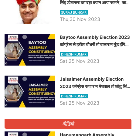
सिंह डोटासरा का बड़ा बयान आया सामने, जानें
विचार
SURAJ BUNKAR
Thu,30 Nov 2023
Baytoo Assembly Election 2023
कांग्रेस से हरीश चौधरी तो बालाराम मुंड होंगे
भाजपा उम्मीदवार, जानिये बायतू विधानसभा
DINESH KUMAR
सीट के ताजा समीकरण
Sat,25 Nov 2023
​​​​​​​Jaisalmer Assembly Election
2023 कांग्रेस रूपा राम मेघवाल तो छोटु सिंह
भाटी होंगे भाजपा उम्मीदवार, जानिये जैसलमेर
DINESH KUMAR
विधानसभा सीट के ताजा समीकरण
Sat,25 Nov 2023
वीडियो
Hanumangarh Assembly