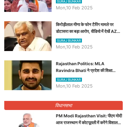
SURAJ BUNKAR
Mon,10 Feb 2025
किरोड़ीलाल मीणा के फोन टैपिंग मामले पर
डोटासरा का बड़ा आरोप, वीडियो में देखें AZ
बड़ी खबरें
SURAJ BUNKAR
Mon,10 Feb 2025
Rajasthan Politics: MLA
Ravindra Bhati ने प्रदेश की शिक्षा
व्यवस्था पर उठाए सवाल, Madan
SURAJ BUNKAR
Dilawar पर हमला करते हुए गिनवाये खाली
Mon,10 Feb 2025
पद
विधानसभा
PM Modi Rajasthan Visit: पीएम मोदी
आज राजस्थान में कोटपूतली में करेंगे विशाल