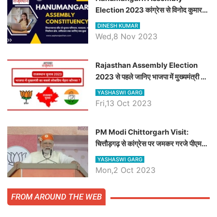
Election 2023 कांग्रेस से विनोद कुमार
चौधरी तो अमित चौधरी होंगे भाजपा उम्मीदवार,
DINESH KUMAR
जानिये हनुमानगढ़ विधानसभा सीट के ताजा
Wed,8 Nov 2023
समीकरण
Rajasthan Assembly Election
2023 से पहले जानिए भाजपा में मुख्यमंत्री का
सबसे लोकप्रिय चेहरा कौनसा ?
YASHASWI GARG
Fri,13 Oct 2023
PM Modi Chittorgarh Visit:
चित्तौड़गढ़ से कांग्रेस पर जमकर गरजे पीएम
मोदी, जाने प्रधानमंत्री के भाषण की बड़ी
YASHASWI GARG
बातें, देखें वीडियो
Mon,2 Oct 2023
FROM AROUND THE WEB