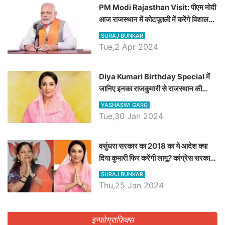
PM Modi Rajasthan Visit: पीएम मोदी
आज राजस्थान में कोटपूतली में करेंगे विशाल
रैली, एक सभा से 8 सीटों पर साधेगें निशाना
SURAJ BUNKAR
Tue,2 Apr 2024
Diya Kumari Birthday Special में
जानिए इनका राजकुमारी से राजस्थान की
डिप्टी सीएम बनने तक का सफर, एक क्लिक में
YASHASWI GARG
जाने पूरा जीवन परिचय
Tue,30 Jan 2024
वसुंधरा सरकार का 2018 का ये आदेश क्या
दिया कुमारी फिर करेंगी लागू? कांग्रेस सरकार
ने किया था निरस्त
SURAJ BUNKAR
Thu,25 Jan 2024
इन्फोग्राफिक्स