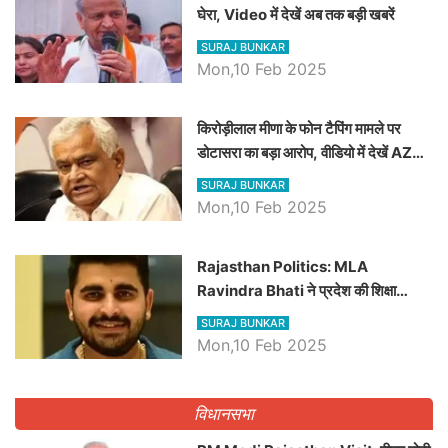
घेरा, Video में देखें अब तक बड़ी खबरें
SURAJ BUNKAR
Mon,10 Feb 2025
किरोड़ीलाल मीणा के फोन टैपिंग मामले पर
डोटासरा का बड़ा आरोप, वीडियो में देखें AZ
बड़ी खबरें
SURAJ BUNKAR
Mon,10 Feb 2025
Rajasthan Politics: MLA
Ravindra Bhati ने प्रदेश की शिक्षा
व्यवस्था पर उठाए सवाल, Madan
SURAJ BUNKAR
Dilawar पर हमला करते हुए गिनवाये खाली
Mon,10 Feb 2025
पद
विधानसभा