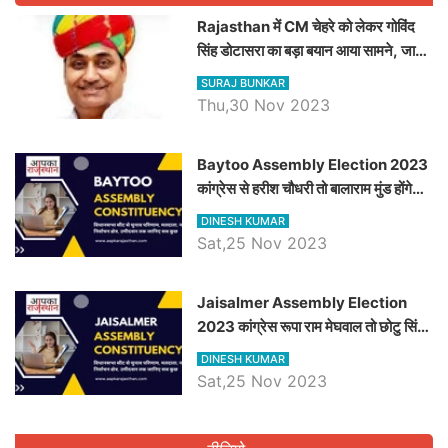
Rajasthan में CM चेहरे को लेकर गोविंद
सिंह डोटासरा का बड़ा बयान आया सामने, जानें
विचार
SURAJ BUNKAR
Thu,30 Nov 2023
Baytoo Assembly Election 2023
कांग्रेस से हरीश चौधरी तो बालाराम मुंड होंगे
भाजपा उम्मीदवार, जानिये बायतू विधानसभा
DINESH KUMAR
सीट के ताजा समीकरण
Sat,25 Nov 2023
​​​​​​​Jaisalmer Assembly Election
2023 कांग्रेस रूपा राम मेघवाल तो छोटु सिंह
भाटी होंगे भाजपा उम्मीदवार, जानिये जैसलमेर
DINESH KUMAR
विधानसभा सीट के ताजा समीकरण
Sat,25 Nov 2023