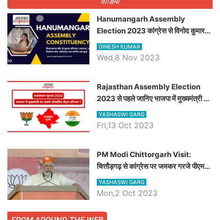
वीडियो
Hanumangarh Assembly
Election 2023 कांग्रेस से विनोद कुमार
चौधरी तो अमित चौधरी होंगे भाजपा उम्मीदवार,
DINESH KUMAR
जानिये हनुमानगढ़ विधानसभा सीट के ताजा
Wed,8 Nov 2023
समीकरण
Rajasthan Assembly Election
2023 से पहले जानिए भाजपा में मुख्यमंत्री का
सबसे लोकप्रिय चेहरा कौनसा ?
YASHASWI GARG
Fri,13 Oct 2023
PM Modi Chittorgarh Visit:
चित्तौड़गढ़ से कांग्रेस पर जमकर गरजे पीएम
मोदी, जाने प्रधानमंत्री के भाषण की बड़ी
YASHASWI GARG
बातें, देखें वीडियो
Mon,2 Oct 2023
FROM AROUND THE WEB