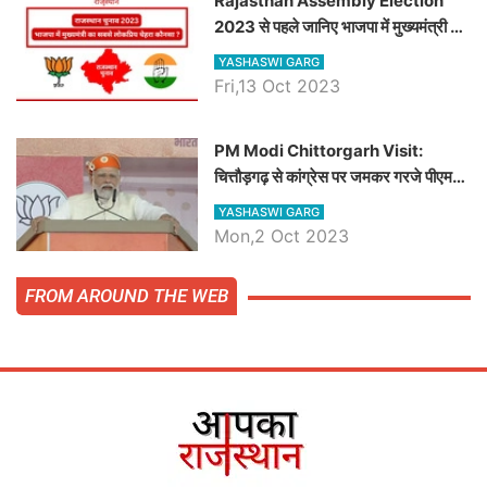
Rajasthan Assembly Election
2023 से पहले जानिए भाजपा में मुख्यमंत्री का
सबसे लोकप्रिय चेहरा कौनसा ?
YASHASWI GARG
Fri,13 Oct 2023
PM Modi Chittorgarh Visit:
चित्तौड़गढ़ से कांग्रेस पर जमकर गरजे पीएम
मोदी, जाने प्रधानमंत्री के भाषण की बड़ी
YASHASWI GARG
बातें, देखें वीडियो
Mon,2 Oct 2023
FROM AROUND THE WEB