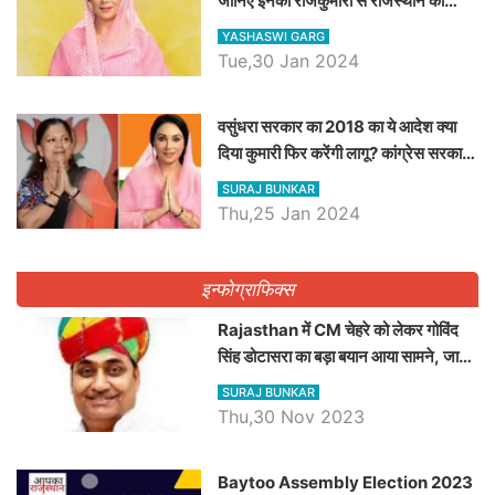
जानिए इनका राजकुमारी से राजस्थान की
डिप्टी सीएम बनने तक का सफर, एक क्लिक में
YASHASWI GARG
जाने पूरा जीवन परिचय
Tue,30 Jan 2024
वसुंधरा सरकार का 2018 का ये आदेश क्या
दिया कुमारी फिर करेंगी लागू? कांग्रेस सरकार
ने किया था निरस्त
SURAJ BUNKAR
Thu,25 Jan 2024
इन्फोग्राफिक्स
Rajasthan में CM चेहरे को लेकर गोविंद
सिंह डोटासरा का बड़ा बयान आया सामने, जानें
विचार
SURAJ BUNKAR
Thu,30 Nov 2023
Baytoo Assembly Election 2023