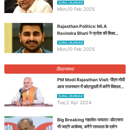
बड़ी खबरें
SURAJ BUNKAR
Mon,10 Feb 2025
Rajasthan Politics: MLA
Ravindra Bhati ने प्रदेश की शिक्षा
व्यवस्था पर उठाए सवाल, Madan
SURAJ BUNKAR
Dilawar पर हमला करते हुए गिनवाये खाली
Mon,10 Feb 2025
पद
विधानसभा
PM Modi Rajasthan Visit: पीएम मोदी
आज राजस्थान में कोटपूतली में करेंगे विशाल
रैली, एक सभा से 8 सीटों पर साधेगें निशाना
SURAJ BUNKAR
Tue,2 Apr 2024
Big Breaking गहलोत-पायलट-डोटासरा
भी जाएंगे अयोध्या, करेंगे रामलला के दर्शन