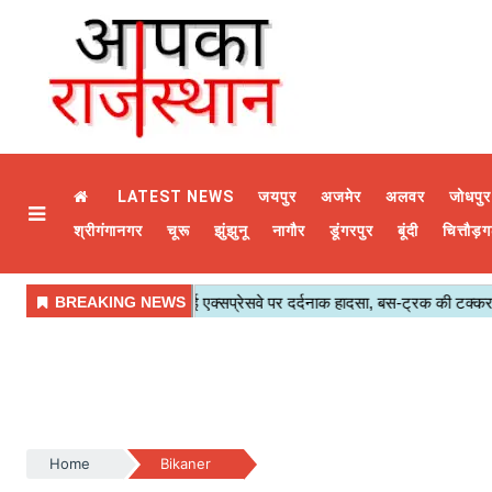
LATEST NEWS
जयपुर
अजमेर
अलवर
जोधपुर
श्रीगंगानगर
चूरू
झुंझुनू
नागौर
डूंगरपुर
बूंदी
चित्तौड़ग
Home
Bikaner