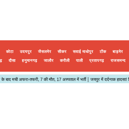
कोटा
उदयपुर
जैसलमेर
सीकर
सवाई माधोपुर
टोंक
बाड़मेर
ढ़
दौसा
हनुमानगढ़
जालौर
करौली
पाली
प्रतापगढ़
राजसमन्द