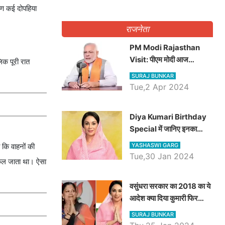
ारण कई दोपहिया
राजनेता
PM Modi Rajasthan
Visit: पीएम मोदी आज
िक पूरी रात
राजस्थान में कोटपूतली में करेंगे
SURAJ BUNKAR
विशाल रैली, एक सभा से 8 सीटों
Tue,2 Apr 2024
पर साधेगें निशाना
Diya Kumari Birthday
Special में जानिए इनका
राजकुमारी से राजस्थान की
YASHASWI GARG
 कि वाहनों की
डिप्टी सीएम बनने तक का सफर,
Tue,30 Jan 2024
निकल जाता था। ऐसा
एक क्लिक में जाने पूरा जीवन
परिचय
वसुंधरा सरकार का 2018 का ये
आदेश क्या दिया कुमारी फिर
करेंगी लागू? कांग्रेस सरकार ने
SURAJ BUNKAR
किया था निरस्त