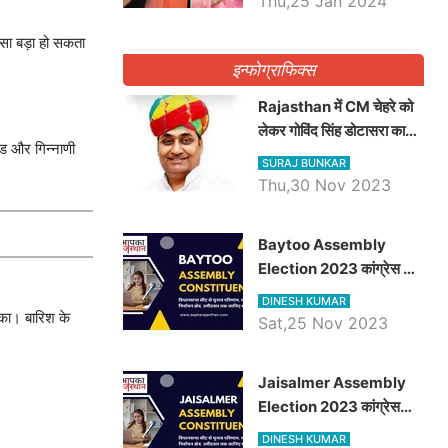
Thu,25 Jan 2024
दसा बड़ा हो सकता
इन्फोग्राफिक्स
Rajasthan में CM चेहरे को
लेकर गोविंद सिंह डोटासरा का
ोड और गिन्नाणी
बड़ा बयान आया सामने, जानें
SURAJ BUNKAR
विचार
Thu,30 Nov 2023
Baytoo Assembly
Election 2023 कांग्रेस से
हरीश चौधरी तो बालाराम मुंड होंगे
DINESH KUMAR
भाजपा उम्मीदवार, जानिये बायतू
सका। बारिश के
Sat,25 Nov 2023
विधानसभा सीट के ताजा
समीकरण
​​​​​​​Jaisalmer Assembly
Election 2023 कांग्रेस
रूपा राम मेघवाल तो छोटु सिंह
DINESH KUMAR