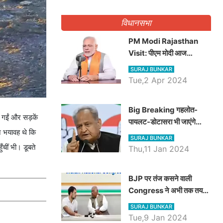
गिनवाये खाली पद
विधानसभा
PM Modi Rajasthan
Visit: पीएम मोदी आज
राजस्थान में कोटपूतली में करेंगे
SURAJ BUNKAR
विशाल रैली, एक सभा से 8 सीटों
Tue,2 Apr 2024
पर साधेगें निशाना
Big Breaking गहलोत-
 गईं और सड़कें
पायलट-डोटासरा भी जाएंगे
ने भयावह थे कि
अयोध्या, करेंगे रामलला के दर्शन
SURAJ BUNKAR
चीं भी। डूबते
Thu,11 Jan 2024
BJP पर तंज कसने वाली
Congress ने अभी तक तय
नहीं किया नेता प्रतिपक्ष, जानें
SURAJ BUNKAR
कौन होगा दावेदार
Tue,9 Jan 2024