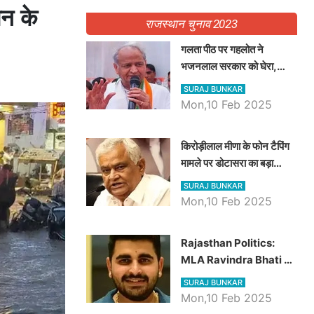
ान के
राजस्थान चुनाव 2023
गलता पीठ पर गहलोत ने
भजनलाल सरकार को घेरा,
Video में देखें अब तक बड़ी
SURAJ BUNKAR
खबरें
Mon,10 Feb 2025
किरोड़ीलाल मीणा के फोन टैपिंग
मामले पर डोटासरा का बड़ा
आरोप, वीडियो में देखें AZ बड़ी
SURAJ BUNKAR
खबरें
Mon,10 Feb 2025
Rajasthan Politics:
MLA Ravindra Bhati ने
प्रदेश की शिक्षा व्यवस्था पर
SURAJ BUNKAR
उठाए सवाल, Madan
Mon,10 Feb 2025
Dilawar पर हमला करते हुए