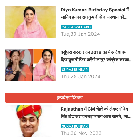
Diya Kumari Birthday Special में
जानिए इनका राजकुमारी से राजस्थान की
डिप्टी सीएम बनने तक का सफर, एक क्लिक में
YASHASWI GARG
जाने पूरा जीवन परिचय
Tue,30 Jan 2024
वसुंधरा सरकार का 2018 का ये आदेश क्या
दिया कुमारी फिर करेंगी लागू? कांग्रेस सरकार
ने किया था निरस्त
SURAJ BUNKAR
Thu,25 Jan 2024
इन्फोग्राफिक्स
Rajasthan में CM चेहरे को लेकर गोविंद
सिंह डोटासरा का बड़ा बयान आया सामने, जानें
विचार
SURAJ BUNKAR
Thu,30 Nov 2023