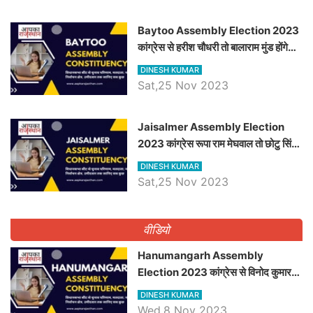
Baytoo Assembly Election 2023
कांग्रेस से हरीश चौधरी तो बालाराम मुंड होंगे
भाजपा उम्मीदवार, जानिये बायतू विधानसभा
DINESH KUMAR
सीट के ताजा समीकरण
Sat,25 Nov 2023
​​​​​​​Jaisalmer Assembly Election
2023 कांग्रेस रूपा राम मेघवाल तो छोटु सिंह
भाटी होंगे भाजपा उम्मीदवार, जानिये जैसलमेर
DINESH KUMAR
विधानसभा सीट के ताजा समीकरण
Sat,25 Nov 2023
वीडियो
Hanumangarh Assembly
Election 2023 कांग्रेस से विनोद कुमार
चौधरी तो अमित चौधरी होंगे भाजपा उम्मीदवार,
DINESH KUMAR
जानिये हनुमानगढ़ विधानसभा सीट के ताजा
Wed,8 Nov 2023