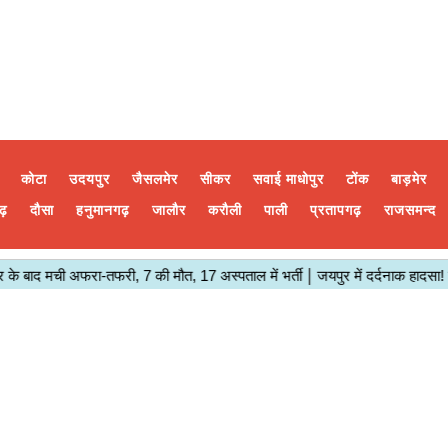
कोटा
उदयपुर
जैसलमेर
सीकर
सवाई माधोपुर
टोंक
बाड़मेर
ढ़
दौसा
हनुमानगढ़
जालौर
करौली
पाली
प्रतापगढ़
राजसमन्द