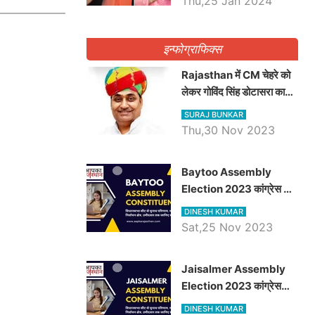
Thu,25 Jan 2024
इन्फोग्राफिक्स
Rajasthan में CM चेहरे को
लेकर गोविंद सिंह डोटासरा का
बड़ा बयान आया सामने, जानें
SURAJ BUNKAR
विचार
Thu,30 Nov 2023
Baytoo Assembly
Election 2023 कांग्रेस से
हरीश चौधरी तो बालाराम मुंड होंगे
DINESH KUMAR
भाजपा उम्मीदवार, जानिये बायतू
Sat,25 Nov 2023
विधानसभा सीट के ताजा
समीकरण
​​​​​​​Jaisalmer Assembly
Election 2023 कांग्रेस
रूपा राम मेघवाल तो छोटु सिंह
DINESH KUMAR