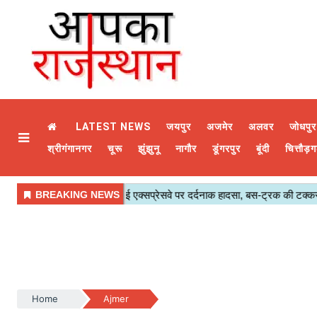
LATEST NEWS
जयपुर
अजमेर
अलवर
जोधपुर
श्रीगंगानगर
चूरू
झुंझुनू
नागौर
डूंगरपुर
बूंदी
चित्तौड़ग
Home
Ajmer