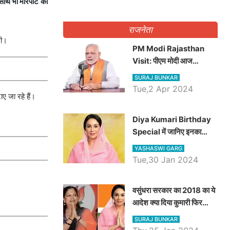
 साथ भी मारपीट की
राजनेता
दी।
PM Modi Rajasthan
Visit: पीएम मोदी आज
राजस्थान में कोटपूतली में करेंगे
SURAJ BUNKAR
विशाल रैली, एक सभा से 8 सीटों
Tue,2 Apr 2024
ए जा रहे हैं।
पर साधेगें निशाना
Diya Kumari Birthday
Special में जानिए इनका
राजकुमारी से राजस्थान की
YASHASWI GARG
डिप्टी सीएम बनने तक का सफर,
Tue,30 Jan 2024
एक क्लिक में जाने पूरा जीवन
परिचय
वसुंधरा सरकार का 2018 का ये
आदेश क्या दिया कुमारी फिर
करेंगी लागू? कांग्रेस सरकार ने
SURAJ BUNKAR
किया था निरस्त