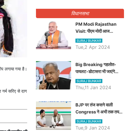
गिनवाये खाली पद
विधानसभा
PM Modi Rajasthan
Visit: पीएम मोदी आज
राजस्थान में कोटपूतली में करेंगे
SURAJ BUNKAR
विशाल रैली, एक सभा से 8 सीटों
Tue,2 Apr 2024
पर साधेगें निशाना
Big Breaking गहलोत-
ोप लगाया गया है।
पायलट-डोटासरा भी जाएंगे
अयोध्या, करेंगे रामलला के दर्शन
SURAJ BUNKAR
Thu,11 Jan 2024
गर्म सरिए से दाग
BJP पर तंज कसने वाली
Congress ने अभी तक तय
नहीं किया नेता प्रतिपक्ष, जानें
SURAJ BUNKAR
कौन होगा दावेदार
Tue,9 Jan 2024