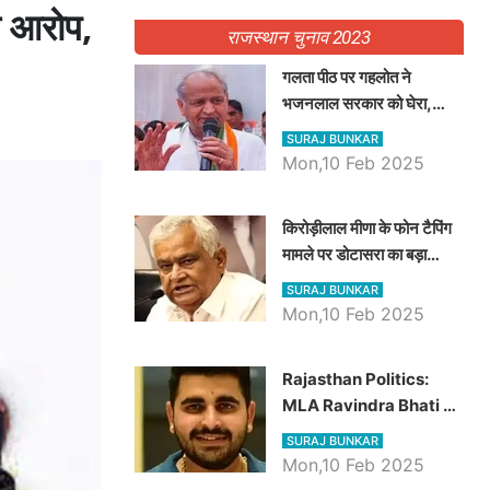
ा आरोप,
राजस्थान चुनाव 2023
गलता पीठ पर गहलोत ने
भजनलाल सरकार को घेरा,
Video में देखें अब तक बड़ी
SURAJ BUNKAR
खबरें
Mon,10 Feb 2025
किरोड़ीलाल मीणा के फोन टैपिंग
मामले पर डोटासरा का बड़ा
आरोप, वीडियो में देखें AZ बड़ी
SURAJ BUNKAR
खबरें
Mon,10 Feb 2025
Rajasthan Politics:
MLA Ravindra Bhati ने
प्रदेश की शिक्षा व्यवस्था पर
SURAJ BUNKAR
उठाए सवाल, Madan
Mon,10 Feb 2025
Dilawar पर हमला करते हुए